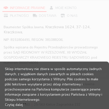
INFORMACJE PRAWNE
MOJE KONTO
PŁATNOŚCI
DOSTAWA
O NAS
Kraczkowa 1624, 37-124,
Baumeister Spółka Jawna,
Kraczkowa,
NIP: 8151804491, REGON: 381088206,
Spółka wpisana do Rejestru Przedsiębiorców prowadzonego
przez SĄD REJONOWY W RZESZOWIE, XII WYDZIAŁ
GOSPODARCZY KRAJOWEGO REJESTRU SĄDOWEGO, pod
numerem 0000746091
Sklep internetowy nie zbiera w sposób automatyczny żadnych
Regulamin sklepu
|
Polityka prywatności
|
Pouczenie o prawie
danych, z wyjątkiem danych zawartych w plikach cookies
odstąpienia od umowy
podczas samego korzystania z Witryny. Pliki cookies to małe
Copyright © 2016 – 2023 Baumeister Spółka Jawna
pliki tekstowe wysyłane przez sklep internetowy i
przechowywane na Państwa komputerze zawierające pewne
informacje związane z korzystaniem przez Państwa z Witryny i
Sklepu Internetowego.
+48 575 881 883
25-563 Kielce Zagnańska 232
Czytaj dalej