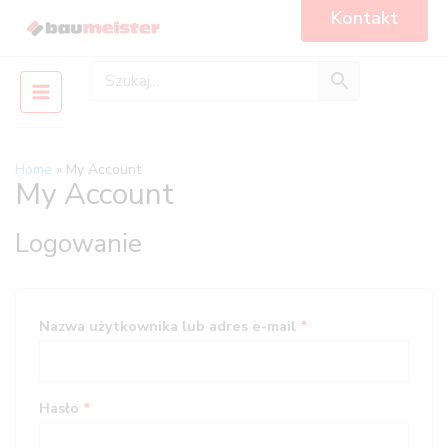
Skip
Main
Kontakt
to
Menu
content
Home
My Account
Wymagane
Wymagane
Wymagane
Wymagane
My Account
Logowanie
Nazwa użytkownika lub adres e-mail
*
Hasło
*