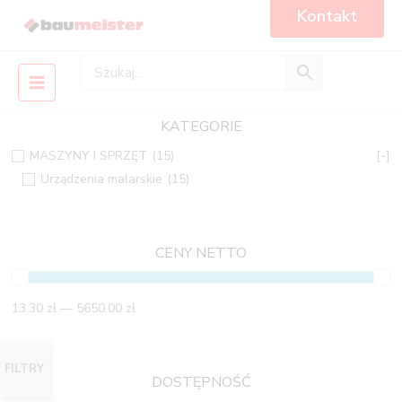
Skip
Main
Kontakt
to
Menu
content
KATEGORIE
MASZYNY I SPRZĘT
(15)
[-]
Urządzenia malarskie
(15)
CENY NETTO
13.30 zł — 5650.00 zł
FILTRY
DOSTĘPNOŚĆ